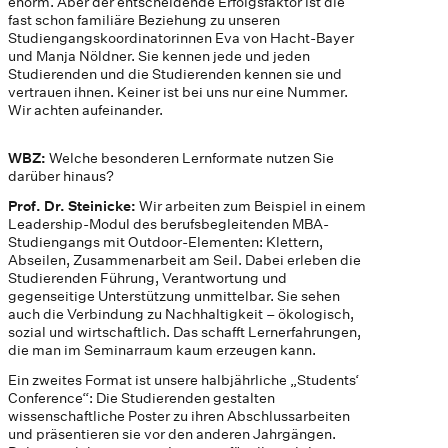
enorm. Aber der entscheidende Erfolgsfaktor ist die
fast schon familiäre Beziehung zu unseren
Studiengangskoordinatorinnen Eva von Hacht-Bayer
und Manja Nöldner. Sie kennen jede und jeden
Studierenden und die Studierenden kennen sie und
vertrauen ihnen. Keiner ist bei uns nur eine Nummer.
Wir achten aufeinander.
WBZ:
Welche besonderen Lernformate nutzen Sie
darüber hinaus?
Prof. Dr. Steinicke:
Wir arbeiten zum Beispiel in einem
Leadership-Modul des berufsbegleitenden MBA-
Studiengangs mit Outdoor-Elementen: Klettern,
Abseilen, Zusammenarbeit am Seil. Dabei erleben die
Studierenden Führung, Verantwortung und
gegenseitige Unterstützung unmittelbar. Sie sehen
auch die Verbindung zu Nachhaltigkeit – ökologisch,
sozial und wirtschaftlich. Das schafft Lernerfahrungen,
die man im Seminarraum kaum erzeugen kann.
Ein zweites Format ist unsere halbjährliche „Students‘
Conference“: Die Studierenden gestalten
wissenschaftliche Poster zu ihren Abschlussarbeiten
und präsentieren sie vor den anderen Jahrgängen.