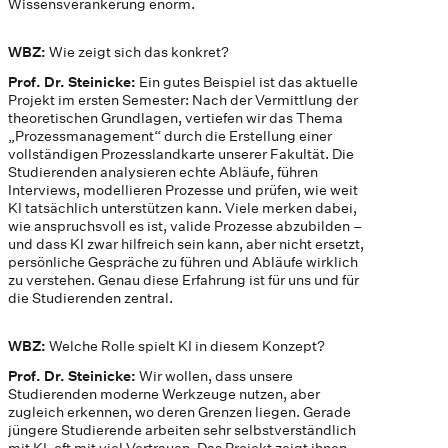
Wissensverankerung enorm.
WBZ:
Wie zeigt sich das konkret?
Prof. Dr. Steinicke:
Ein gutes Beispiel ist das aktuelle
Projekt im ersten Semester: Nach der Vermittlung der
theoretischen Grundlagen, vertiefen wir das Thema
„Prozessmanagement“ durch die Erstellung einer
vollständigen Prozesslandkarte unserer Fakultät. Die
Studierenden analysieren echte Abläufe, führen
Interviews, modellieren Prozesse und prüfen, wie weit
KI tatsächlich unterstützen kann. Viele merken dabei,
wie anspruchsvoll es ist, valide Prozesse abzubilden –
und dass KI zwar hilfreich sein kann, aber nicht ersetzt,
persönliche Gespräche zu führen und Abläufe wirklich
zu verstehen. Genau diese Erfahrung ist für uns und für
die Studierenden zentral.
WBZ:
Welche Rolle spielt KI in diesem Konzept?
Prof. Dr. Steinicke:
Wir wollen, dass unsere
Studierenden moderne Werkzeuge nutzen, aber
zugleich erkennen, wo deren Grenzen liegen. Gerade
jüngere Studierende arbeiten sehr selbstverständlich
mit KI, oft mit viel Vertrauen. Das Projekt zeigt ihnen,