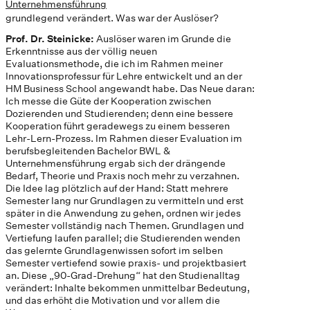
Unternehmensführung
grundlegend verändert. Was war der Auslöser?
Prof. Dr. Steinicke:
Auslöser waren im Grunde die
Erkenntnisse aus der völlig neuen
Evaluationsmethode, die ich im Rahmen meiner
Innovationsprofessur für Lehre entwickelt und an der
HM Business School angewandt habe. Das Neue daran:
Ich messe die Güte der Kooperation zwischen
Dozierenden und Studierenden; denn eine bessere
Kooperation führt geradewegs zu einem besseren
Lehr-Lern-Prozess. Im Rahmen dieser Evaluation im
berufsbegleitenden Bachelor BWL &
Unternehmensführung ergab sich der drängende
Bedarf, Theorie und Praxis noch mehr zu verzahnen.
Die Idee lag plötzlich auf der Hand: Statt mehrere
Semester lang nur Grundlagen zu vermitteln und erst
später in die Anwendung zu gehen, ordnen wir jedes
Semester vollständig nach Themen. Grundlagen und
Vertiefung laufen parallel; die Studierenden wenden
das gelernte Grundlagenwissen sofort im selben
Semester vertiefend sowie praxis- und projektbasiert
an. Diese „90-Grad-Drehung“ hat den Studienalltag
verändert: Inhalte bekommen unmittelbar Bedeutung,
und das erhöht die Motivation und vor allem die