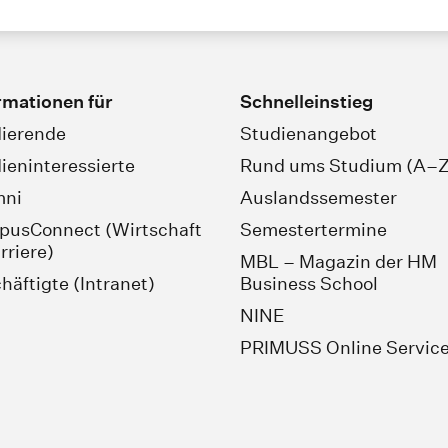
rmationen für
Schnelleinstieg
ierende
Studienangebot
ieninteressierte
Rund ums Studium (A–Z
mni
Auslandssemester
usConnect (Wirtschaft
Semestertermine
rriere)
MBL – Magazin der HM
häftigte (Intranet)
Business School
NINE
PRIMUSS Online Servic