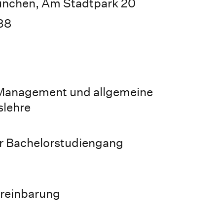
ünchen, Am Stadtpark 20
38
anagement und allgemeine
slehre
r Bachelorstudiengang
ereinbarung