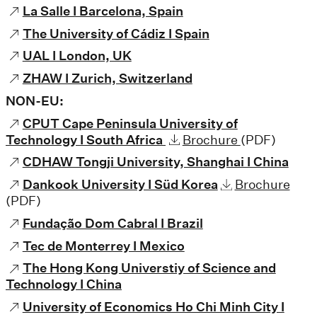
La Salle I Barcelona, Spain
The University of Cádiz I Spain
UAL I London, UK
ZHAW I Zurich, Switzerland
NON-EU:
CPUT Cape Peninsula University of
Technology I South Africa
Brochure
(PDF)
CDHAW Tongji University, Shanghai I China
Dankook University I Süd Korea
Brochure
(PDF)
Fundação Dom Cabral I Brazil
Tec de Monterrey I Mexico
The Hong Kong Universtiy of Science and
Technology I China
University of Economics Ho Chi Minh City I