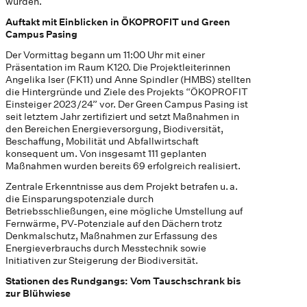
wurden.
Auftakt mit Einblicken in ÖKOPROFIT und Green
Campus Pasing
Der Vormittag begann um 11:00 Uhr mit einer
Präsentation im Raum K120. Die Projektleiterinnen
Angelika Iser (FK11) und Anne Spindler (HMBS) stellten
die Hintergründe und Ziele des Projekts “ÖKOPROFIT
Einsteiger 2023/24” vor. Der Green Campus Pasing ist
seit letztem Jahr zertifiziert und setzt Maßnahmen in
den Bereichen Energieversorgung, Biodiversität,
Beschaffung, Mobilität und Abfallwirtschaft
konsequent um. Von insgesamt 111 geplanten
Maßnahmen wurden bereits 69 erfolgreich realisiert.
Zentrale Erkenntnisse aus dem Projekt betrafen u. a.
die Einsparungspotenziale durch
Betriebsschließungen, eine mögliche Umstellung auf
Fernwärme, PV-Potenziale auf den Dächern trotz
Denkmalschutz, Maßnahmen zur Erfassung des
Energieverbrauchs durch Messtechnik sowie
Initiativen zur Steigerung der Biodiversität.
Stationen des Rundgangs: Vom Tauschschrank bis
zur Blühwiese