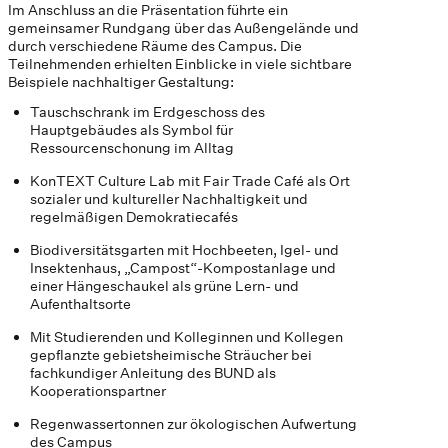
Im Anschluss an die Präsentation führte ein
gemeinsamer Rundgang über das Außengelände und
durch verschiedene Räume des Campus. Die
Teilnehmenden erhielten Einblicke in viele sichtbare
Beispiele nachhaltiger Gestaltung:
Tauschschrank im Erdgeschoss des
Hauptgebäudes als Symbol für
Ressourcenschonung im Alltag
KonTEXT Culture Lab mit Fair Trade Café als Ort
sozialer und kultureller Nachhaltigkeit und
regelmäßigen Demokratiecafés
Biodiversitätsgarten mit Hochbeeten, Igel- und
Insektenhaus, „Campost“-Kompostanlage und
einer Hängeschaukel als grüne Lern- und
Aufenthaltsorte
Mit Studierenden und Kolleginnen und Kollegen
gepflanzte gebietsheimische Sträucher bei
fachkundiger Anleitung des BUND als
Kooperationspartner
Regenwassertonnen zur ökologischen Aufwertung
des Campus