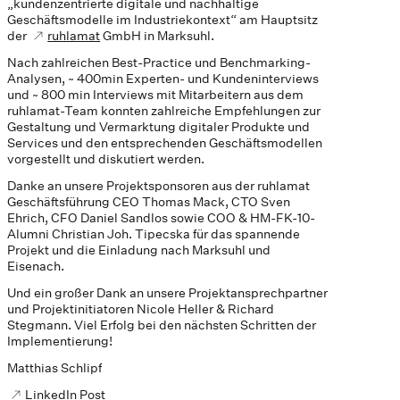
„kundenzentrierte digitale und nachhaltige
Geschäftsmodelle im Industriekontext“ am Hauptsitz
der
ruhlamat
GmbH in Marksuhl.
Nach zahlreichen Best-Practice und Benchmarking-
Analysen, ~ 400min Experten- und Kundeninterviews
und ~ 800 min Interviews mit Mitarbeitern aus dem
ruhlamat-Team konnten zahlreiche Empfehlungen zur
Gestaltung und Vermarktung digitaler Produkte und
Services und den entsprechenden Geschäftsmodellen
vorgestellt und diskutiert werden.
Danke an unsere Projektsponsoren aus der ruhlamat
Geschäftsführung CEO Thomas Mack, CTO Sven
Ehrich, CFO Daniel Sandlos sowie COO & HM-FK-10-
Alumni Christian Joh. Tipecska für das spannende
Projekt und die Einladung nach Marksuhl und
Eisenach.
Und ein großer Dank an unsere Projektansprechpartner
und Projektinitiatoren Nicole Heller & Richard
Stegmann. Viel Erfolg bei den nächsten Schritten der
Implementierung!
Matthias Schlipf
LinkedIn Post