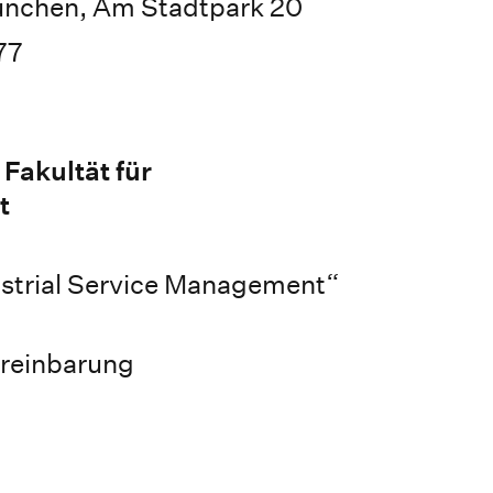
ünchen, Am Stadtpark 20
77
Fakultät für
t
ustrial Service Management“
ereinbarung