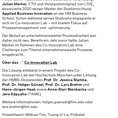
Julian Merkel
, CTO und Vorstandsmitglied von L1VE,
absolvierte 2020 seinen Master der Studienrichtung
Applied Business Innovation
an der HM Business
School. Schon während seines Studiums engagierte er
sich im Co-Innovation Lab – mit klarem Fokus auf
Prozessmanagement und -optimierung.
Der Bedarf an unternehmensweiter Prozessklarheit war
dabei nicht neu: Bereits ein Jahr zuvor hatte Julian
Merkel im Rahmen des Co-Innovation Lab eine
Challenge zum Thema unternehmensweite Prozesse
eingebracht.
Über das
Co-Innovation Lab
Die Lösung entstand in einem Projekt des Co-
Innovation Lab der Hochschule München unter Leitung
der HMBS-Dozierenden
Prof. Dr. Jessica Slamka
,
Prof. Dr. Holger Günzel
,
Prof. Dr. Lars Brehm
und
Hans-Jürgen Haak
sowie
Anne-Mari Stenbacka
und
Jere Käpyaho
(TAMK).
Weitere Informationen: holger.guenzel@hm.edu oder
lars.brehm@hm.edu
Projektteam: Möbius Tim, Tuong Vi Le, Pröbstel