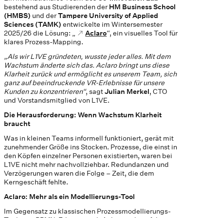
bestehend aus Studierenden der
HM Business School
(HMBS)
und der
Tampere University of Applied
Sciences (TAMK)
entwickelte im Wintersemester
2025/26 die Lösung: „
Aclaro
“, ein visuelles Tool für
klares Prozess-Mapping.
„Als wir L1VE gründeten, wusste jeder alles. Mit dem
Wachstum änderte sich das. Aclaro bringt uns diese
Klarheit zurück und ermöglicht es unserem Team, sich
ganz auf beeindruckende VR-Erlebnisse für unsere
Kunden zu konzentrieren“
, sagt
Julian Merkel
, CTO
und Vorstandsmitglied von L1VE.
Die Herausforderung: Wenn Wachstum Klarheit
braucht
Was in kleinen Teams informell funktioniert, gerät mit
zunehmender Größe ins Stocken. Prozesse, die einst in
den Köpfen einzelner Personen existierten, waren bei
L1VE nicht mehr nachvollziehbar. Redundanzen und
Verzögerungen waren die Folge – Zeit, die dem
Kerngeschäft fehlte.
Aclaro: Mehr als ein Modellierungs-Tool
Im Gegensatz zu klassischen Prozessmodellierungs-