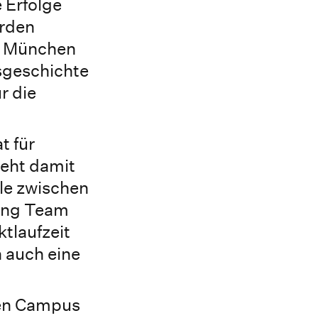
 Erfolge
urden
n München
sgeschichte
r die
t für
eht damit
lle zwischen
sing Team
ktlaufzeit
 auch eine
een Campus