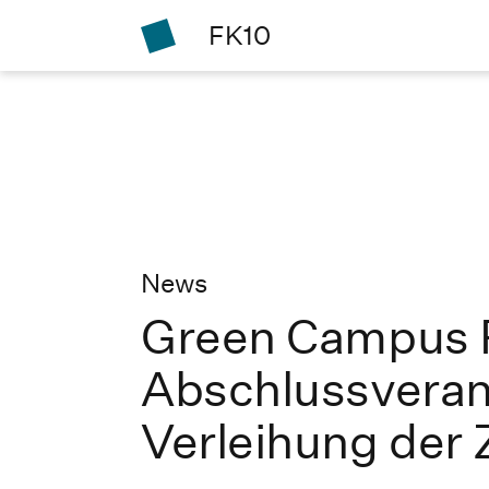
FK10
News
Green Campus P
Abschlussverans
Verleihung der Z