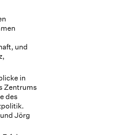
en
ehmen
haft, und
z,
licke in
es Zentrums
de des
politik.
 und Jörg