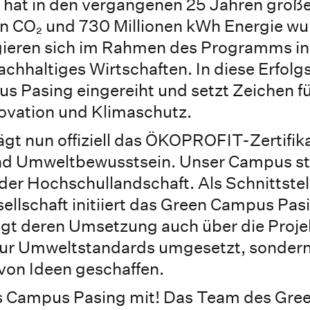
t in den vergangenen 25 Jahren große
en CO₂ und 730 Millionen kWh Energie w
gieren sich im Rahmen des Programms i
chhaltiges Wirtschaften. In diese Erfolg
s Pasing eingereiht und setzt Zeichen fü
ovation und Klimaschutz.
t nun offiziell das ÖKOPROFIT-Zertifika
und Umweltbewusstsein. Unser Campus st
n der Hochschullandschaft. Als Schnittste
ellschaft initiiert das Green Campus Pa
olgt deren Umsetzung auch über die Proje
nur Umweltstandards umgesetzt, sondern
von Ideen geschaffen.
des Campus Pasing mit! Das Team des Gr