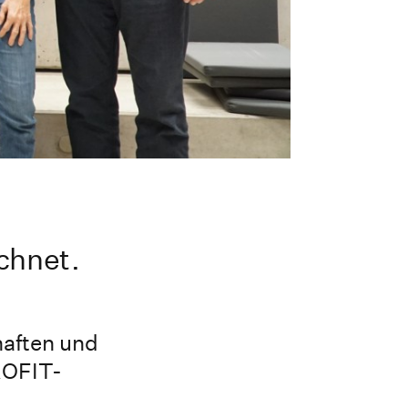
chnet.
haften und
ROFIT-