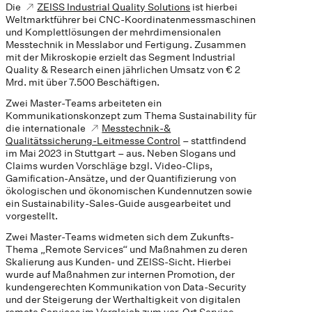
Die
ZEISS Industrial Quality Solutions
ist hierbei
Weltmarktführer bei CNC-Koordinatenmessmaschinen
und Komplettlösungen der mehrdimensionalen
Messtechnik in Messlabor und Fertigung. Zusammen
mit der Mikroskopie erzielt das Segment Industrial
Quality & Research einen jährlichen Umsatz von € 2
Mrd. mit über 7.500 Beschäftigen.
Zwei Master-Teams arbeiteten ein
Kommunikationskonzept zum Thema Sustainability für
die internationale
Messtechnik-&
Qualitätssicherung-Leitmesse Control
– stattfindend
im Mai 2023 in Stuttgart – aus. Neben Slogans und
Claims wurden Vorschläge bzgl. Video-Clips,
Gamification-Ansätze, und der Quantifizierung von
ökologischen und ökonomischen Kundennutzen sowie
ein Sustainability-Sales-Guide ausgearbeitet und
vorgestellt.
Zwei Master-Teams widmeten sich dem Zukunfts-
Thema „Remote Services“ und Maßnahmen zu deren
Skalierung aus Kunden- und ZEISS-Sicht. Hierbei
wurde auf Maßnahmen zur internen Promotion, der
kundengerechten Kommunikation von Data-Security
und der Steigerung der Werthaltigkeit von digitalen
remote Services im Vergleich zum vor-Ort Service