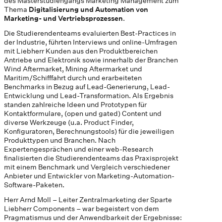
des Masterstudiengangs Marketing Management zum
Thema
Digitalisierung und Automation von
Marketing- und Vertriebsprozessen
.
Die Studierendenteams evaluierten Best-Practices in
der Industrie, führten Interviews und online-Umfragen
mit Liebherr Kunden aus den Produktbereichen
Antriebe und Elektronik sowie innerhalb der Branchen
Wind Aftermarket, Mining Aftermarket und
Maritim/Schifffahrt durch und erarbeiteten
Benchmarks in Bezug auf Lead-Generierung, Lead-
Entwicklung und Lead-Transformation. Als Ergebnis
standen zahlreiche Ideen und Prototypen für
Kontaktformulare, (open und gated) Content und
diverse Werkzeuge (u.a. Product Finder,
Konfiguratoren, Berechnungstools) für die jeweiligen
Produkttypen und Branchen. Nach
Expertengesprächen und einer web-Research
finalisierten die Studierendenteams das Praxisprojekt
mit einem Benchmark und Vergleich verschiedener
Anbieter und Entwickler von Marketing-Automation-
Software-Paketen.
Herr Arnd Moll – Leiter Zentralmarketing der Sparte
Liebherr Components – war begeistert von dem
Pragmatismus und der Anwendbarkeit der Ergebnisse: