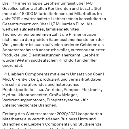
Die
Firmengruppe Liebherr
umfasst über 140
Gesellschaften auf allen Kontinenten und beschäftigt
mehr als 48.000 Mitarbeiterinnen und Mitarbeiter. Im
Jahr 2019 erwirtschaftete Liebherr einen konsolidierten
Gesamtumsatz von über 11,7 Milliarden Euro. Als
weltweit aufgestelltes, familiengeführtes
Technologieunternehmen zählt die Firmengruppe
nicht nur zu den größten Baumaschinenherstellern der
Welt, sondern ist auch auf vielen anderen Gebieten als
Anbieter technisch anspruchsvoller, nutzenorientierter
Produkte und Dienstleistungen anerkannt. Liebherr
wurde 1949 im süddeutschen Kirchdorf an der Iller
gegründet.
Liebherr Components
mit einem Umsatz von über 1
Mrd. € - entwickelt, produziert und vermarktet dabei
ein sehr divergierendes und heterogenes
Produktportfolio – u.a. Antriebe, Pumpen, Elektronik,
Hydraulikkomponenten, Großwälzlager,
Verbrennungsmotoren, Einspritzsysteme - für
unterschiedlichste Branchen.
Entlang des Wintersemester 2020/2021 kooperierten
Mitarbeiter aus verschiedenen Business Units und
Branchen der Liebherr Components und Studierende