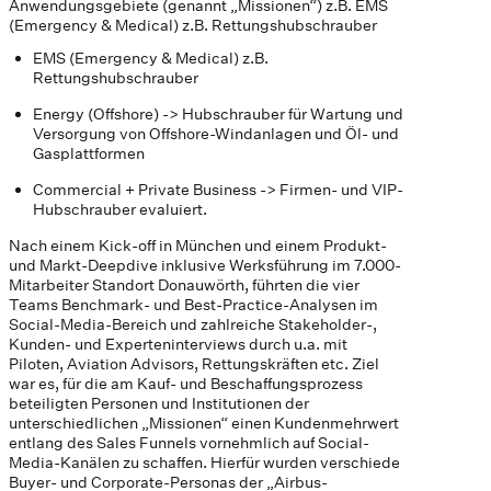
Anwendungsgebiete (genannt „Missionen“) z.B. EMS
(Emergency & Medical) z.B. Rettungshubschrauber
EMS (Emergency & Medical) z.B.
Rettungshubschrauber
Energy (Offshore) -> Hubschrauber für Wartung und
Versorgung von Offshore-Windanlagen und Öl- und
Gasplattformen
Commercial + Private Business -> Firmen- und VIP-
Hubschrauber evaluiert.
Nach einem Kick-off in München und einem Produkt-
und Markt-Deepdive inklusive Werksführung im 7.000-
Mitarbeiter Standort Donauwörth, führten die vier
Teams Benchmark- und Best-Practice-Analysen im
Social-Media-Bereich und zahlreiche Stakeholder-,
Kunden- und Experteninterviews durch u.a. mit
Piloten, Aviation Advisors, Rettungskräften etc. Ziel
war es, für die am Kauf- und Beschaffungsprozess
beteiligten Personen und Institutionen der
unterschiedlichen „Missionen“ einen Kundenmehrwert
entlang des Sales Funnels vornehmlich auf Social-
Media-Kanälen zu schaffen. Hierfür wurden verschiede
Buyer- und Corporate-Personas der „Airbus-